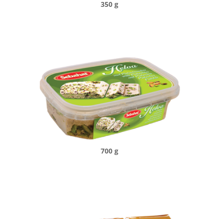
350 g
700 g