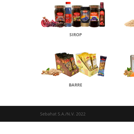
SIROP
BARRE
Sebahat S.A./N.V. 2022